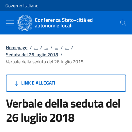
Vai al contenuto
Vai alla navigazione del sito
Governo Italiano
Conferenza Stato-città ed
autonomie locali
Cerca
Homepage
/
...
/
...
/
...
/
...
/
Seduta del 26 luglio 2018
/
Verbale della seduta del 26 luglio 2018
LINK E ALLEGATI
Verbale della seduta del
26 luglio 2018