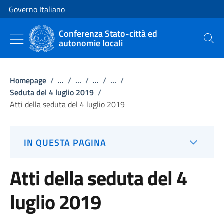
Vai al contenuto
Vai alla navigazione del sito
Governo Italiano
Conferenza Stato-città ed
autonomie locali
Cerca
Homepage
/
...
/
...
/
...
/
...
/
Seduta del 4 luglio 2019
/
Atti della seduta del 4 luglio 2019
IN QUESTA PAGINA
Atti della seduta del 4
luglio 2019