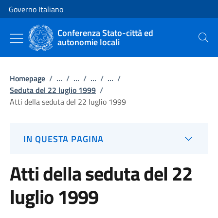
Vai al contenuto
Vai alla navigazione del sito
Governo Italiano
Conferenza Stato-città ed
autonomie locali
Cerca
Homepage
/
...
/
...
/
...
/
...
/
Seduta del 22 luglio 1999
/
Atti della seduta del 22 luglio 1999
IN QUESTA PAGINA
Atti della seduta del 22
luglio 1999