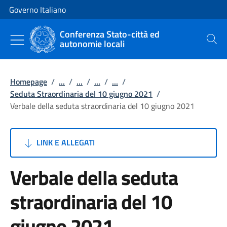
Vai al contenuto
Vai alla navigazione del sito
Governo Italiano
Conferenza Stato-città ed
autonomie locali
Cerca
Homepage
/
...
/
...
/
...
/
...
/
Seduta Straordinaria del 10 giugno 2021
/
Verbale della seduta straordinaria del 10 giugno 2021
LINK E ALLEGATI
Verbale della seduta
straordinaria del 10
giugno 2021