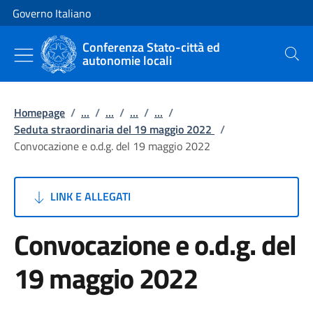
Vai al contenuto
Vai alla navigazione del sito
Governo Italiano
Conferenza Stato-città ed
autonomie locali
Cerca
Homepage
/
...
/
...
/
...
/
...
/
Seduta straordinaria del 19 maggio 2022
/
Convocazione e o.d.g. del 19 maggio 2022
LINK E ALLEGATI
Convocazione e o.d.g. del
19 maggio 2022