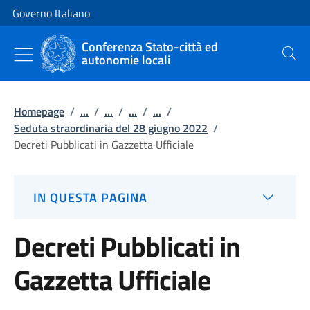
Vai al contenuto
Vai alla navigazione del sito
Governo Italiano
Conferenza Stato-città ed
autonomie locali
Cerca
Homepage
/
...
/
...
/
...
/
...
/
Seduta straordinaria del 28 giugno 2022
/
Decreti Pubblicati in Gazzetta Ufficiale
IN QUESTA PAGINA
Decreti Pubblicati in
Gazzetta Ufficiale