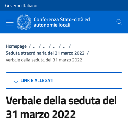
Vai al contenuto
Vai alla navigazione del sito
Governo Italiano
Conferenza Stato-città ed
autonomie locali
Cerca
Homepage
/
...
/
...
/
...
/
...
/
Seduta straordinaria del 31 marzo 2022
/
Verbale della seduta del 31 marzo 2022
LINK E ALLEGATI
Verbale della seduta del
31 marzo 2022