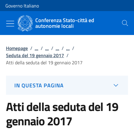
Vai al contenuto
Vai alla navigazione del sito
Governo Italiano
Conferenza Stato-città ed
autonomie locali
Cerca
Homepage
/
...
/
...
/
...
/
...
/
Seduta del 19 gennaio 2017
/
Atti della seduta del 19 gennaio 2017
IN QUESTA PAGINA
Atti della seduta del 19
gennaio 2017