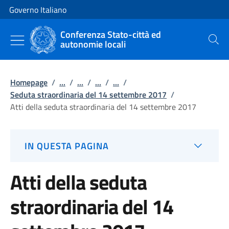
Vai al contenuto
Vai alla navigazione del sito
Governo Italiano
Conferenza Stato-città ed
autonomie locali
Cerca
Homepage
/
...
/
...
/
...
/
...
/
Seduta straordinaria del 14 settembre 2017
/
Atti della seduta straordinaria del 14 settembre 2017
IN QUESTA PAGINA
Atti della seduta
straordinaria del 14