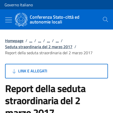
Vai al contenuto
Vai alla navigazione del sito
Governo Italiano
Conferenza Stato-città ed
autonomie locali
Cerca
Homepage
/
...
/
...
/
...
/
...
/
Seduta straordinaria del 2 marzo 2017
/
Report della seduta straordinaria del 2 marzo 2017
LINK E ALLEGATI
Report della seduta
straordinaria del 2
marzo 2017