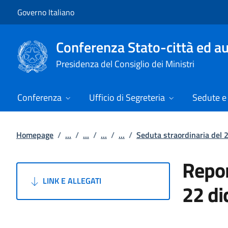
Vai al contenuto
Vai alla navigazione del sito
Governo Italiano
Conferenza Stato-città ed au
Presidenza del Consiglio dei Ministri
Conferenza
Ufficio di Segreteria
Sedute e 
Homepage
/
...
/
...
/
...
/
...
/
Seduta straordinaria del
Repor
LINK E ALLEGATI
22 d