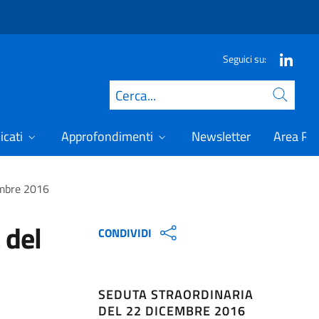
Seguici su:
Cerca
icati
Approfondimenti
Newsletter
Area Ris
embre 2016
 del
CONDIVIDI
SEDUTA STRAORDINARIA
DEL 22 DICEMBRE 2016