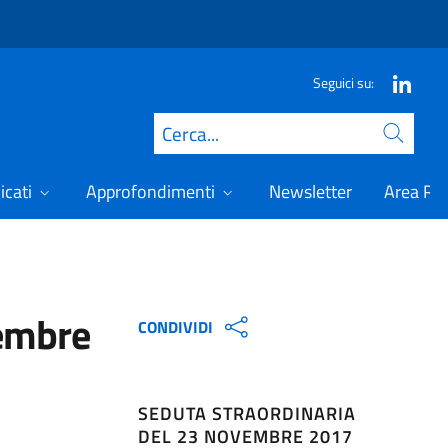
Seguici su:
Cerca
icati
Approfondimenti
Newsletter
Area Ris
vembre
CONDIVIDI
SEDUTA STRAORDINARIA
DEL 23 NOVEMBRE 2017