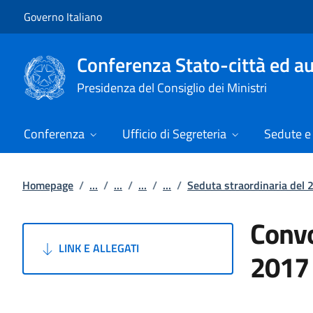
Vai al contenuto
Vai alla navigazione del sito
Governo Italiano
Conferenza Stato-città ed au
Presidenza del Consiglio dei Ministri
Conferenza
Ufficio di Segreteria
Sedute e 
Homepage
/
...
/
...
/
...
/
...
/
Seduta straordinaria del
Convo
LINK E ALLEGATI
2017