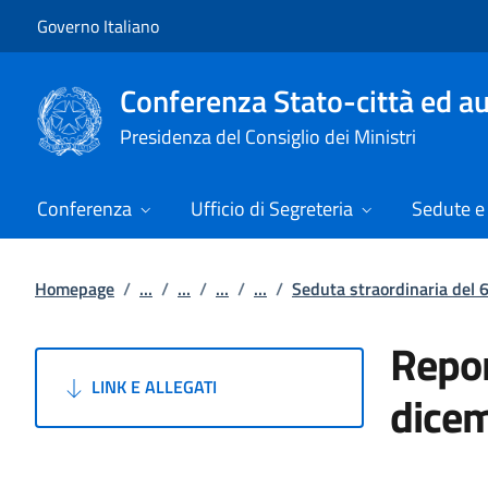
Vai al contenuto
Vai alla navigazione del sito
Governo Italiano
Conferenza Stato-città ed au
Presidenza del Consiglio dei Ministri
Conferenza
Ufficio di Segreteria
Sedute e 
Homepage
/
...
/
...
/
...
/
...
/
Seduta straordinaria del
Repor
LINK E ALLEGATI
dice