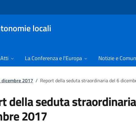
tonomie locali
Atti
La Conferenza e l'Europa
Notizie e Comun
 6 dicembre 2017
/
Report della seduta straordinaria del 6 dicem
t della seduta straordinaria
mbre 2017