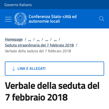
Vai al contenuto
Vai alla navigazione del sito
Governo Italiano
Conferenza Stato-città ed
autonomie locali
Cerca
Homepage
/
...
/
...
/
...
/
...
/
Seduta straordinaria del 7 febbraio 2018
/
Verbale della seduta del 7 febbraio 2018
LINK E ALLEGATI
Verbale della seduta del
7 febbraio 2018