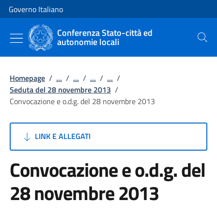
Vai al contenuto
Vai alla navigazione del sito
Governo Italiano
Conferenza Stato-città ed
autonomie locali
Cerca
Homepage
/
...
/
...
/
...
/
...
/
Seduta del 28 novembre 2013
/
Convocazione e o.d.g. del 28 novembre 2013
LINK E ALLEGATI
Convocazione e o.d.g. del
28 novembre 2013