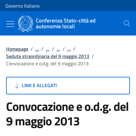
Vai al contenuto
Vai alla navigazione del sito
Governo Italiano
Conferenza Stato-città ed
autonomie locali
Cerca
Homepage
/
...
/
...
/
...
/
...
/
Seduta straordinaria del 9 maggio 2013
/
Convocazione e o.d.g. del 9 maggio 2013
LINK E ALLEGATI
Convocazione e o.d.g. del
9 maggio 2013