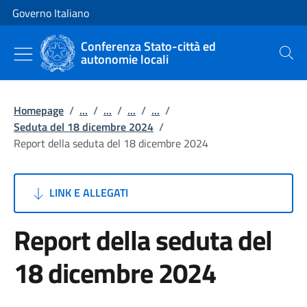
Vai al contenuto
Vai alla navigazione del sito
Governo Italiano
Conferenza Stato-città ed
autonomie locali
Cerca
Homepage
/
...
/
...
/
...
/
...
/
Seduta del 18 dicembre 2024
/
Report della seduta del 18 dicembre 2024
LINK E ALLEGATI
Report della seduta del
18 dicembre 2024