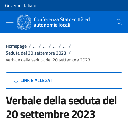
Vai al contenuto
Vai alla navigazione del sito
Governo Italiano
Conferenza Stato-città ed
autonomie locali
Cerca
Homepage
/
...
/
...
/
...
/
...
/
Seduta del 20 settembre 2023
/
Verbale della seduta del 20 settembre 2023
LINK E ALLEGATI
Verbale della seduta del
20 settembre 2023