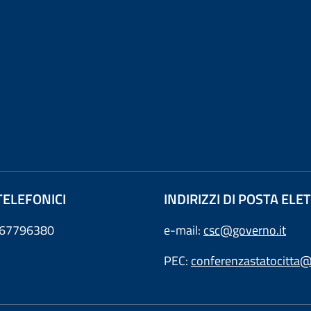
TELEFONICI
INDIRIZZI DI POSTA EL
0667796380
e-mail:
csc@governo.it
PEC:
conferenzastatocitta@