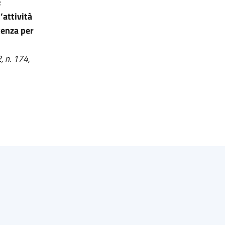
;
’attività
tenza per
, n. 174,