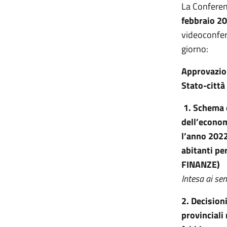
La Conferen
febbraio 20
videoconfer
giorno:
Approvazion
Stato-città
1.
Schema d
dell’economi
l’anno 2022
abitanti p
FINANZE)
Intesa ai se
2. Decision
provinciali