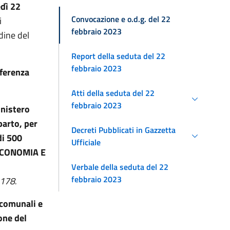
dì 22
Convocazione e o.d.g. del 22
i
febbraio 2023
dine del
Report della seduta del 22
febbraio 2023
nferenza
Atti della seduta del 22
febbraio 2023
inistero
parto, per
Decreti Pubblicati in Gazzetta
di 500
Ufficiale
-ECONOMIA E
Verbale della seduta del 22
febbraio 2023
 178.
 comunali e
one del