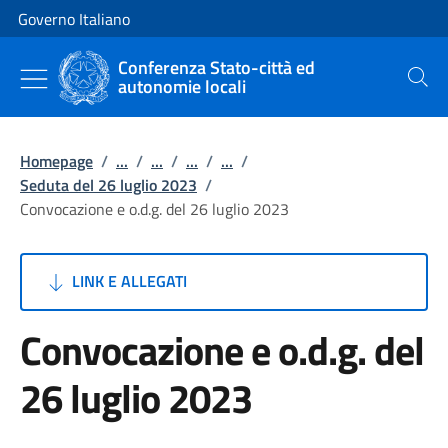
Vai al contenuto
Vai alla navigazione del sito
Governo Italiano
Conferenza Stato-città ed
autonomie locali
Cerca
Homepage
/
...
/
...
/
...
/
...
/
Seduta del 26 luglio 2023
/
Convocazione e o.d.g. del 26 luglio 2023
LINK E ALLEGATI
Convocazione e o.d.g. del
26 luglio 2023