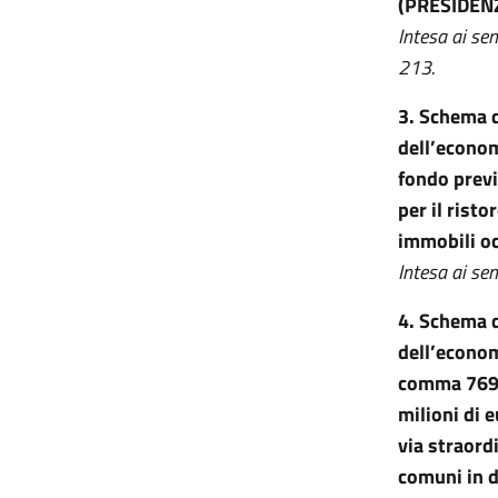
(PRESIDENZ
Intesa ai sen
213.
3. Schema d
dell’econom
fondo previ
per il rist
immobili o
Intesa ai se
4. Schema d
dell’economi
comma 769, 
milioni di 
via straordi
comuni in d