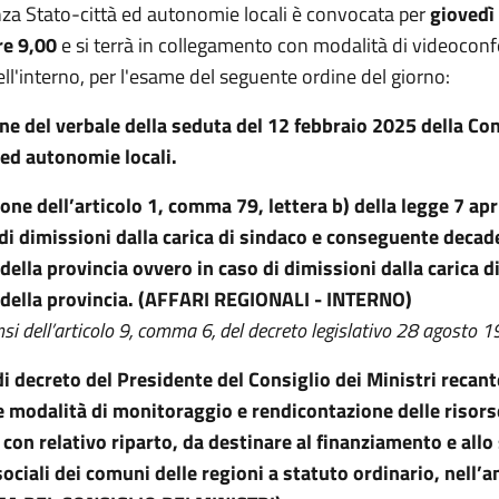
za Stato-città ed autonomie locali è convocata per
giovedì
re 9,00
e si terrà in collegamento con modalità di videocon
ll'interno, per l'esame del seguente ordine del giorno:
e del verbale della seduta del 12 febbraio 2025 della Co
 ed autonomie locali.
ione dell’articolo 1, comma 79, lettera b) della legge 7 apr
 di dimissioni dalla carica di sindaco e conseguente decad
della provincia ovvero in caso di dimissioni dalla carica d
 della provincia. (AFFARI REGIONALI - INTERNO)
si dell’articolo 9, comma 6, del decreto legislativo 28 agosto 1
i decreto del Presidente del Consiglio dei Ministri recant
 e modalità di monitoraggio e rendicontazione delle risors
 con relativo riparto, da destinare al finanziamento e allo
 sociali dei comuni delle regioni a statuto ordinario, nell’