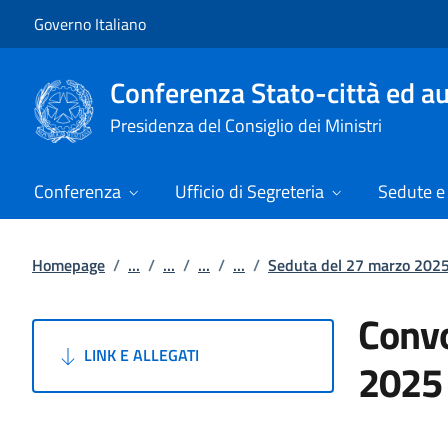
Vai al contenuto
Vai alla navigazione del sito
Governo Italiano
Conferenza Stato-città ed au
Presidenza del Consiglio dei Ministri
Conferenza
Ufficio di Segreteria
Sedute e 
Homepage
/
...
/
...
/
...
/
...
/
Seduta del 27 marzo 202
Convo
LINK E ALLEGATI
2025