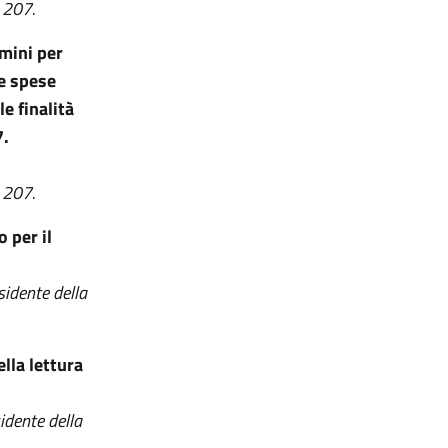
. 207.
rmini per
le spese
e finalità
7.
 207.
 per il
sidente della
lla lettura
sidente della