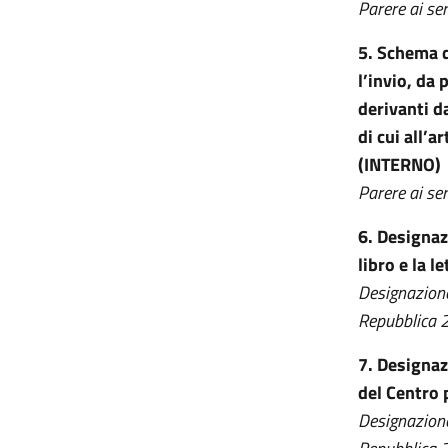
Parere ai se
5. Schema d
l’invio, da
derivanti d
di cui all’
(INTERNO)
Parere ai se
6. Designaz
libro e la 
Designazione 
Repubblica 2
7. Designaz
del Centro p
Designazione 