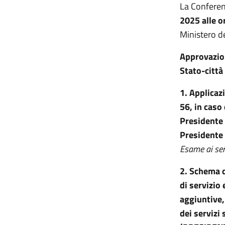
La Conferen
2025 alle o
Ministero de
Approvazion
Stato-città
1. Applicaz
56, in caso
Presidente 
Presidente
Esame ai sen
2. Schema d
di servizio
aggiuntive,
dei servizi