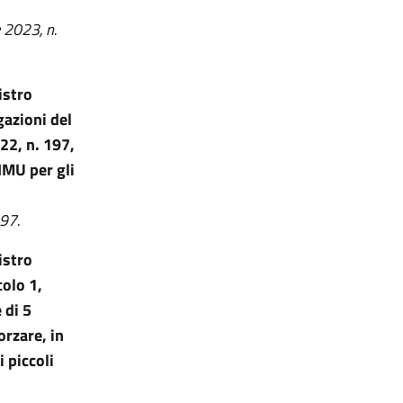
e 2023, n.
istro
gazioni del
22, n. 197,
IMU per gli
197.
istro
colo 1,
 di 5
orzare, in
i piccoli