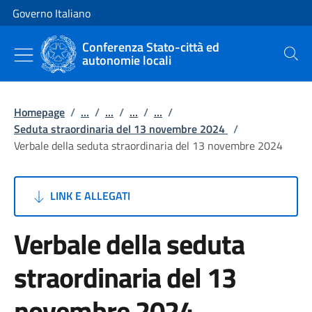
Vai al contenuto
Vai alla navigazione del sito
Governo Italiano
Conferenza Stato-città ed
autonomie locali
Cerca
Homepage
/
...
/
...
/
...
/
...
/
Seduta straordinaria del 13 novembre 2024
/
Verbale della seduta straordinaria del 13 novembre 2024
LINK E ALLEGATI
Verbale della seduta
straordinaria del 13
novembre 2024