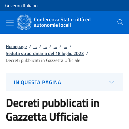
Vai al contenuto
Vai alla navigazione del sito
Governo Italiano
Conferenza Stato-città ed
autonomie locali
Cerca
Homepage
/
...
/
...
/
...
/
...
/
Seduta straordinaria del 18 luglio 2023
/
Decreti pubblicati in Gazzetta Ufficiale
IN QUESTA PAGINA
Decreti pubblicati in
Gazzetta Ufficiale