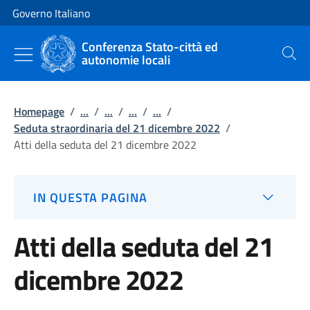
Vai al contenuto
Vai alla navigazione del sito
Governo Italiano
Conferenza Stato-città ed
autonomie locali
Cerca
Homepage
/
...
/
...
/
...
/
...
/
Seduta straordinaria del 21 dicembre 2022
/
Atti della seduta del 21 dicembre 2022
IN QUESTA PAGINA
Atti della seduta del 21
dicembre 2022