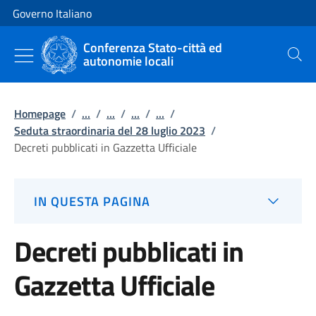
Vai al contenuto
Vai alla navigazione del sito
Governo Italiano
Conferenza Stato-città ed
autonomie locali
Cerca
Homepage
/
...
/
...
/
...
/
...
/
Seduta straordinaria del 28 luglio 2023
/
Decreti pubblicati in Gazzetta Ufficiale
IN QUESTA PAGINA
Decreti pubblicati in
Gazzetta Ufficiale