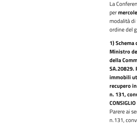
La Conferen
per
mercole
modalità di
ordine del g
1)
Schema d
Ministro de
della Commi
SA.20829. Re
immobili ut
recupero in
n. 131, con
CONSIGLIO
Parere ai s
n. 131, con