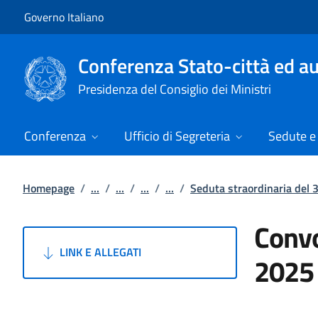
Vai al contenuto
Vai alla navigazione del sito
Governo Italiano
Conferenza Stato-città ed au
Presidenza del Consiglio dei Ministri
Conferenza
Ufficio di Segreteria
Sedute e 
Homepage
/
...
/
...
/
...
/
...
/
Seduta straordinaria del 
Convo
LINK E ALLEGATI
2025