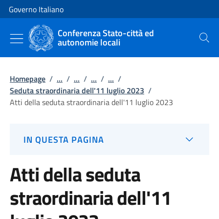
Vai al contenuto
Vai alla navigazione del sito
Governo Italiano
Conferenza Stato-città ed
autonomie locali
Cerca
Homepage
/
...
/
...
/
...
/
...
/
Seduta straordinaria dell'11 luglio 2023
/
Atti della seduta straordinaria dell'11 luglio 2023
IN QUESTA PAGINA
Atti della seduta
straordinaria dell'11