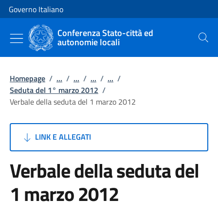
Vai al contenuto
Vai alla navigazione del sito
Governo Italiano
Conferenza Stato-città ed
autonomie locali
Cerca
Homepage
/
...
/
...
/
...
/
...
/
Seduta del 1° marzo 2012
/
Verbale della seduta del 1 marzo 2012
LINK E ALLEGATI
Verbale della seduta del
1 marzo 2012