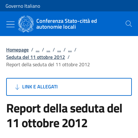
Vai al contenuto
Vai alla navigazione del sito
Governo Italiano
Conferenza Stato-città ed
autonomie locali
Cerca
Homepage
/
...
/
...
/
...
/
...
/
Seduta del 11 ottobre 2012
/
Report della seduta del 11 ottobre 2012
LINK E ALLEGATI
Report della seduta del
11 ottobre 2012