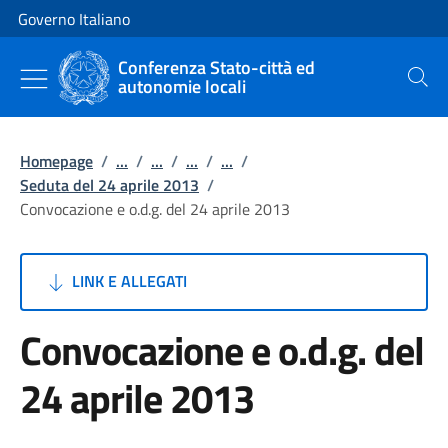
Vai al contenuto
Vai alla navigazione del sito
Governo Italiano
Conferenza Stato-città ed
autonomie locali
Cerca
Homepage
/
...
/
...
/
...
/
...
/
Seduta del 24 aprile 2013
/
Convocazione e o.d.g. del 24 aprile 2013
LINK E ALLEGATI
Convocazione e o.d.g. del
24 aprile 2013