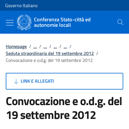
Vai al contenuto
Vai alla navigazione del sito
Governo Italiano
Conferenza Stato-città ed
autonomie locali
Cerca
Homepage
/
...
/
...
/
...
/
...
/
Seduta straordinaria del 19 settembre 2012
/
Convocazione e o.d.g. del 19 settembre 2012
LINK E ALLEGATI
Convocazione e o.d.g. del
19 settembre 2012