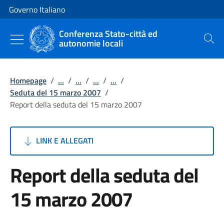
Vai al contenuto
Vai alla navigazione del sito
Governo Italiano
Conferenza Stato-città ed
autonomie locali
Cerca
Homepage
/
...
/
...
/
...
/
...
/
Seduta del 15 marzo 2007
/
Report della seduta del 15 marzo 2007
LINK E ALLEGATI
Report della seduta del
15 marzo 2007