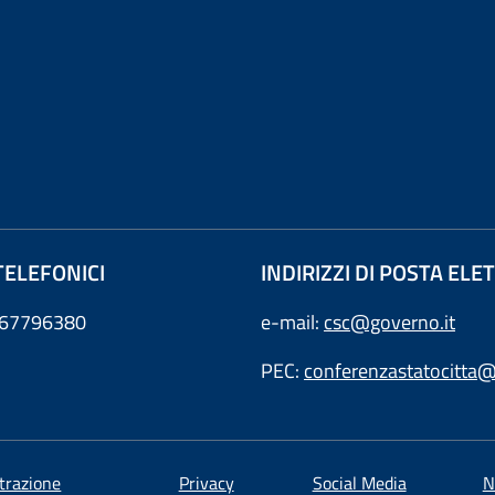
TELEFONICI
INDIRIZZI DI POSTA EL
0667796380
e-mail:
csc@governo.it
PEC:
conferenzastatocitta@
trazione
Privacy
Social Media
N