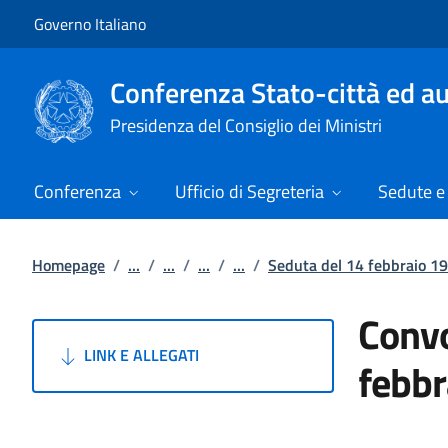
Vai al contenuto
Vai alla navigazione del sito
Governo Italiano
Conferenza Stato-città ed au
Presidenza del Consiglio dei Ministri
Conferenza
Ufficio di Segreteria
Sedute e 
Homepage
/
...
/
...
/
...
/
...
/
Seduta del 14 febbraio 1
Convo
LINK E ALLEGATI
febbr