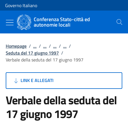
Vai al contenuto
Vai alla navigazione del sito
Governo Italiano
Conferenza Stato-città ed
autonomie locali
Cerca
Homepage
/
...
/
...
/
...
/
...
/
Seduta del 17 giugno 1997
/
Verbale della seduta del 17 giugno 1997
LINK E ALLEGATI
Verbale della seduta del
17 giugno 1997