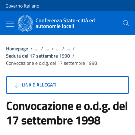
Vai al contenuto
Vai alla navigazione del sito
Governo Italiano
Conferenza Stato-città ed
autonomie locali
Cerca
Homepage
/
...
/
...
/
...
/
...
/
Seduta del 17 settembre 1998
/
Convocazione e o.d.g. del 17 settembre 1998
LINK E ALLEGATI
Convocazione e o.d.g. del
17 settembre 1998