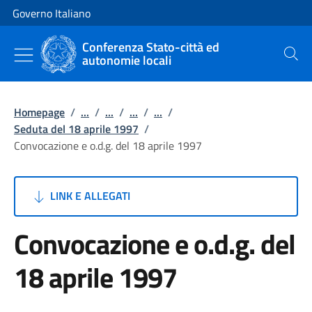
Vai al contenuto
Vai alla navigazione del sito
Governo Italiano
Conferenza Stato-città ed
autonomie locali
Cerca
Homepage
/
...
/
...
/
...
/
...
/
Seduta del 18 aprile 1997
/
Convocazione e o.d.g. del 18 aprile 1997
LINK E ALLEGATI
Convocazione e o.d.g. del
18 aprile 1997