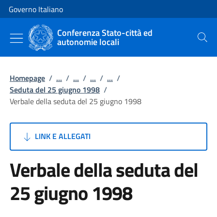
Vai al contenuto
Vai alla navigazione del sito
Governo Italiano
Conferenza Stato-città ed
autonomie locali
Cerca
Homepage
/
...
/
...
/
...
/
...
/
Seduta del 25 giugno 1998
/
Verbale della seduta del 25 giugno 1998
LINK E ALLEGATI
Verbale della seduta del
25 giugno 1998