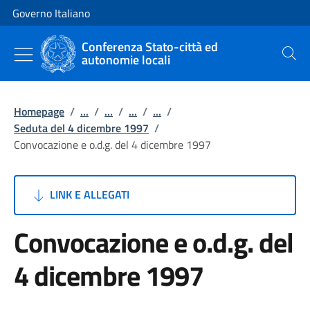
Vai al contenuto
Vai alla navigazione del sito
Governo Italiano
Conferenza Stato-città ed
autonomie locali
Cerca
Homepage
/
...
/
...
/
...
/
...
/
Seduta del 4 dicembre 1997
/
Convocazione e o.d.g. del 4 dicembre 1997
LINK E ALLEGATI
Convocazione e o.d.g. del
4 dicembre 1997