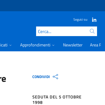
Seguici su:
Cerca
icati
Approfondimenti
Newsletter
Area Ris
re
CONDIVIDI
SEDUTA DEL 5 OTTOBRE
1998