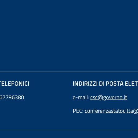
TELEFONICI
INDIRIZZI DI POSTA EL
0667796380
e-mail:
csc@governo.it
PEC:
conferenzastatocitta@