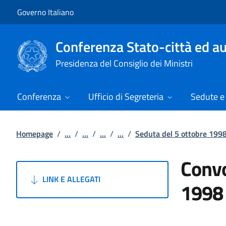
Vai al contenuto
Vai alla navigazione del sito
Governo Italiano
Conferenza Stato-città ed au
Presidenza del Consiglio dei Ministri
Conferenza
Ufficio di Segreteria
Sedute e 
Homepage
/
...
/
...
/
...
/
...
/
Seduta del 5 ottobre 199
Convo
LINK E ALLEGATI
1998