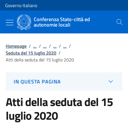
Vai al contenuto
Vai alla navigazione del sito
Governo Italiano
Conferenza Stato-città ed
autonomie locali
Cerca
Homepage
/
...
/
...
/
...
/
...
/
Seduta del 15 luglio 2020
/
Atti della seduta del 15 luglio 2020
IN QUESTA PAGINA
Atti della seduta del 15
luglio 2020