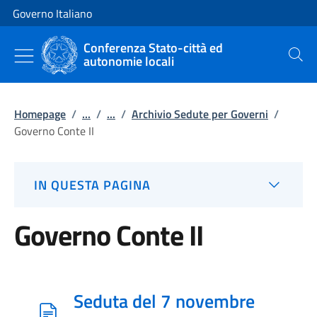
Vai al contenuto
Vai alla navigazione del sito
Governo Italiano
Conferenza Stato-città ed
autonomie locali
Cerca
Homepage
/
...
/
...
/
Archivio Sedute per Governi
/
Governo Conte II
IN QUESTA PAGINA
Governo Conte II
Seduta del 7 novembre