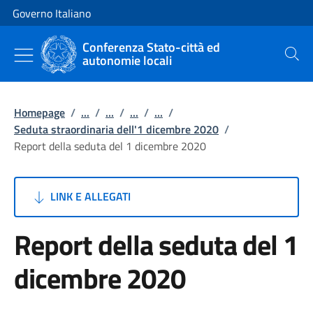
Vai al contenuto
Vai alla navigazione del sito
Governo Italiano
Conferenza Stato-città ed
autonomie locali
Cerca
Homepage
/
...
/
...
/
...
/
...
/
Seduta straordinaria dell'1 dicembre 2020
/
Report della seduta del 1 dicembre 2020
LINK E ALLEGATI
Report della seduta del 1
dicembre 2020