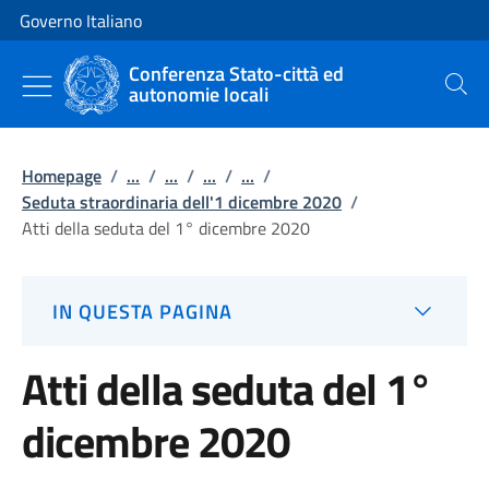
Vai al contenuto
Vai alla navigazione del sito
Governo Italiano
Conferenza Stato-città ed
autonomie locali
Cerca
Homepage
/
...
/
...
/
...
/
...
/
Seduta straordinaria dell'1 dicembre 2020
/
Atti della seduta del 1° dicembre 2020
IN QUESTA PAGINA
Atti della seduta del 1°
dicembre 2020