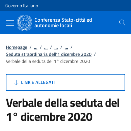
Vai al contenuto
Vai alla navigazione del sito
Governo Italiano
Conferenza Stato-città ed
autonomie locali
Cerca
Homepage
/
...
/
...
/
...
/
...
/
Seduta straordinaria dell'1 dicembre 2020
/
Verbale della seduta del 1° dicembre 2020
LINK E ALLEGATI
Verbale della seduta del
1° dicembre 2020