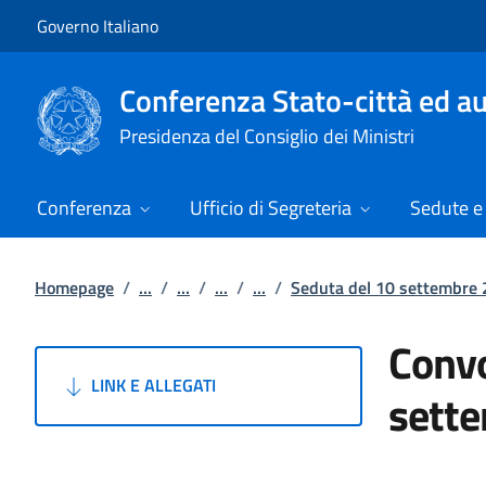
Vai al contenuto
Vai alla navigazione del sito
Governo Italiano
Conferenza Stato-città ed au
Presidenza del Consiglio dei Ministri
Conferenza
Ufficio di Segreteria
Sedute e 
Homepage
/
...
/
...
/
...
/
...
/
Seduta del 10 settembre
Convo
LINK E ALLEGATI
sett