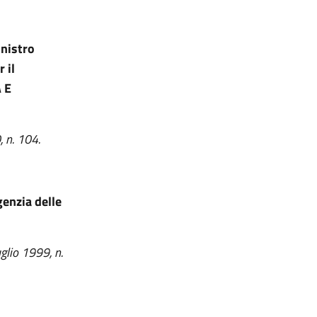
inistro
 il
 E
, n. 104.
enzia delle
glio 1999, n.