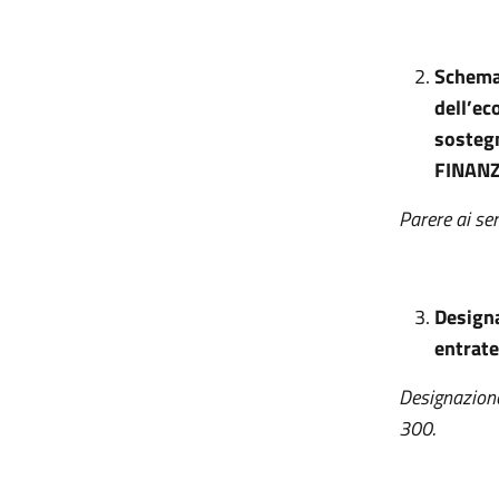
Schema 
dell’ec
sostegn
FINANZ
Parere ai se
Designa
entrat
Designazione 
300.