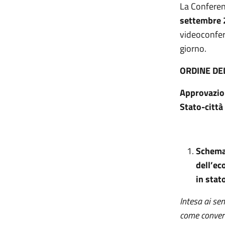
La Conferen
settembre
videoconfer
giorno.
ORDINE DE
Approvazion
Stato-città
Schema 
dell’ec
in stat
Intesa ai se
come converti