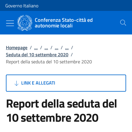
Vai al contenuto
Vai alla navigazione del sito
Governo Italiano
Conferenza Stato-città ed
autonomie locali
Cerca
Homepage
/
...
/
...
/
...
/
...
/
Seduta del 10 settembre 2020
/
Report della seduta del 10 settembre 2020
LINK E ALLEGATI
Report della seduta del
10 settembre 2020