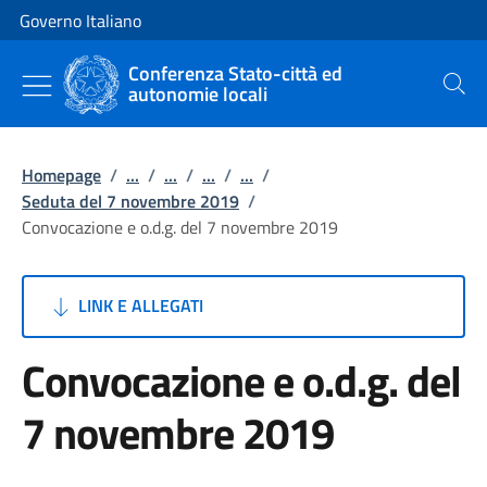
Vai al contenuto
Vai alla navigazione del sito
Governo Italiano
Conferenza Stato-città ed
autonomie locali
Cerca
Homepage
/
...
/
...
/
...
/
...
/
Seduta del 7 novembre 2019
/
Convocazione e o.d.g. del 7 novembre 2019
LINK E ALLEGATI
Convocazione e o.d.g. del
7 novembre 2019