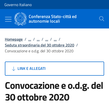
Vai al contenuto
Vai alla navigazione del sito
Governo Italiano
Conferenza Stato-città ed
autonomie locali
Cerca
Homepage
/
...
/
...
/
...
/
...
/
Seduta straordinaria del 30 ottobre 2020
/
Convocazione e o.d.g. del 30 ottobre 2020
LINK E ALLEGATI
Convocazione e o.d.g. del
30 ottobre 2020