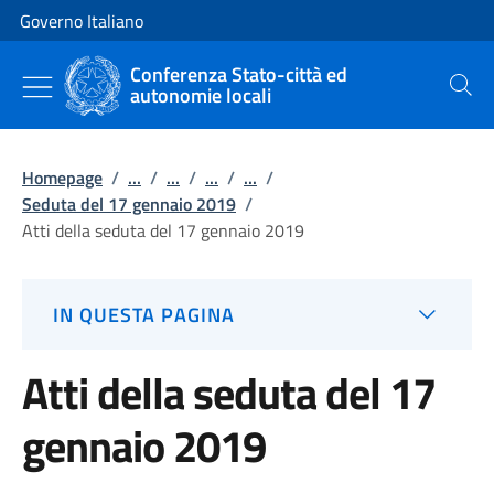
Vai al contenuto
Vai alla navigazione del sito
Governo Italiano
Conferenza Stato-città ed
autonomie locali
Cerca
Homepage
/
...
/
...
/
...
/
...
/
Seduta del 17 gennaio 2019
/
Atti della seduta del 17 gennaio 2019
IN QUESTA PAGINA
Atti della seduta del 17
gennaio 2019