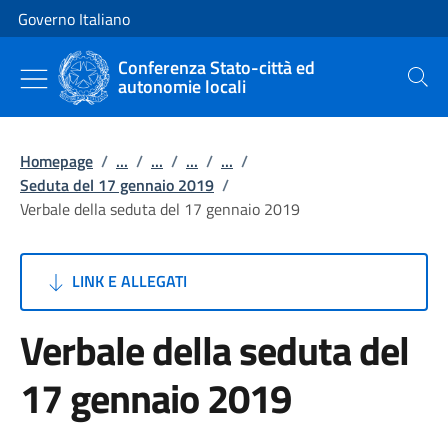
Vai al contenuto
Vai alla navigazione del sito
Governo Italiano
Conferenza Stato-città ed
autonomie locali
Cerca
Homepage
/
...
/
...
/
...
/
...
/
Seduta del 17 gennaio 2019
/
Verbale della seduta del 17 gennaio 2019
LINK E ALLEGATI
Verbale della seduta del
17 gennaio 2019